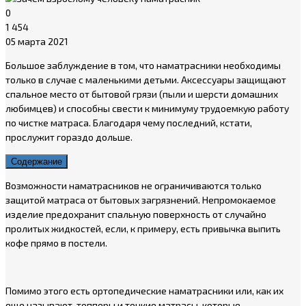
0
1 454
05 марта 2021
Большое заблуждение в том, что наматрасники необходимы
только в случае с маленькими детьми. Аксессуары защищают
спальное место от бытовой грязи (пыли и шерсти домашних
любимцев) и способны свести к минимуму трудоемкую работу
по чистке матраса. Благодаря чему последний, кстати,
прослужит гораздо дольше.
Содержание
Возможности наматрасников не ограничиваются только
защитой матраса от бытовых загрязнений. Непромокаемое
изделие предохранит спальную поверхность от случайно
пролитых жидкостей, если, к примеру, есть привычка выпить
кофе прямо в постели.
Помимо этого есть ортопедические наматрасники или, как их
еще называют, топперы и тонкие матрасы, которые