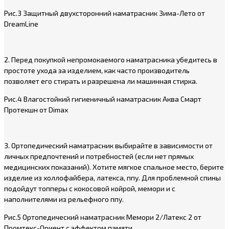
Рис.3 Защитный двухсторонний наматрасник Зима-Лето от
DreamLine
2. Перед покупкой непромокаемого наматрасника убедитесь в
простоте ухода за изделием, как часто производитель
позволяет его стирать и разрешена ли машинная стирка.
Рис.4 Влагостойкий гигиеничный наматрасник Аква Смарт
Протекшн от Dimax
3. Ортопедический наматрасник выбирайте в зависимости от
личных предпочтений и потребностей (если нет прямых
медицинских показаний). Хотите мягкое спальное место, берите
изделие из холлофайбера, латекса, ппу. Для проблемной спины
подойдут топперы с кокосовой койрой, мемори и с
наполнителями из рельефного ппу.
Рис.5 Ортопедический наматрасник Мемори 2/Латекс 2 от
Промтекс-Ориент с эффектом памяти