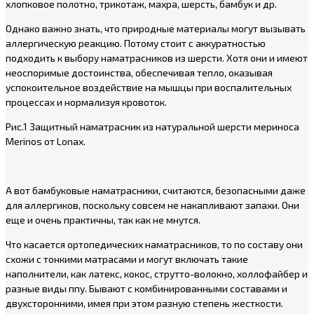
хлопковое полотно, трикотаж, махра, шерсть, бамбук и др.
Однако важно знать, что природные материалы могут вызывать
аллергическую реакцию. Потому стоит с аккуратностью
подходить к выбору наматрасников из шерсти. Хотя они и имеют
неоспоримые достоинства, обеспечивая тепло, оказывая
успокоительное воздействие на мышцы при воспалительных
процессах и нормализуя кровоток.
Рис.1 Защитный наматрасник из натуральной шерсти мериноса
Merinos от Lonax.
А вот бамбуковые наматрасники, считаются, безопасными даже
для аллергиков, поскольку совсем не накапливают запахи. Они
еще и очень практичны, так как не мнутся.
Что касается ортопедических наматрасников, то по составу они
схожи с тонкими матрасами и могут включать такие
наполнители, как латекс, кокос, струтто-волокно, холлофайбер и
разные виды ппу. Бывают с комбинированными составами и
двухсторонними, имея при этом разную степень жесткости.