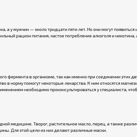
а, а у мужчин — около тридцати пяти лет. Но они могут появиться
вильный рацион питания, частое потребление алкоголя и никотина
ого фермента в организме, так как именно при соединении этих 
ество в норму помогут некоторые лекарства. К ним относятся магне
 применением необходимо проконсультироваться у специалиста, что
дной медицине. Творог, растительное масло, перец, а также разли
дины. Для этой цели из них делают различные маски.