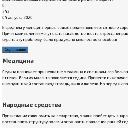
0
343
04 августа 2020
В среднем у женщин первые седые прядки появляются после сорок
Причинами явления могут стать наследственность, стресс, непра
скрыть эту проблему, было придумано множество способов:
Содержание
Медицина
Седина возникает при нехватке меламина и специального белков
оттенок. Если их мало, то появляется седина. Привести их колич
шампуни, в чей состав входят медь, цинк и железо. Но перед их
Народные средства
При желании сэкономить на лекарствах, можно прибегнуть к наро
восстановить структуру волос и остановить появление ранней се