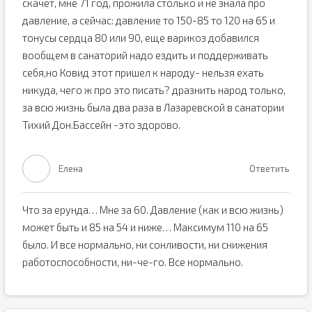
скачет, мне 71 год, прожила столько и не знала про
давление, а сейчас: давление то 150-85 то 120 на 65 и
тонусы сердца 80 или 90, еще варикоз добавился
вообщем в санаторий надо ездить и поддерживать
себя,но Ковид этот пришел к народу- нельзя ехать
никуда, чего ж про это писать? дразнить народ только,
за всю жизнь была два раза в Лазаревской в санатории
Тихий Дон.Бассейн -это здорово.
Елена
Ответить
Что за ерунда… Мне за 60. Давление (как и всю жизнь)
может быть и 85 на 54 и ниже… Максимум 110 на 65
было. И все нормально, ни сонливости, ни снижения
работоспособности, ни-че-го. Все нормально.