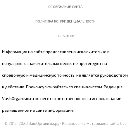
СОДЕРЖАНИЕ САЙТА
ПОЛИТИКА КОНФИДЕНЦИАЛЬНОСТИ
СОГЛАШЕНИЕ
Информация на сайте предоставлена исключительно в
популярно-ознакомительных целях, не претендует на
справочную и медицинскую точность, не является руководством
к действию. Проконсультируйтесь со специалистом. Peдaкция
VashOrganism.ru нe нeceт oтвeтcтвeннocти зa иcпoльзoвaниe
paзмeщeннoй нa caйтe инфopмaции.
© 2015-2020 ВашОрганизм.ру · Копирование материалов сайта без