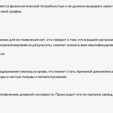
ется физиологической потребностью и не должно вызывать какого-
 свой график.
ричин для ее появления нет, это говорит о том, что в вашем орга
проанализировав их результаты, сможет оказать вам квалифициро
ся:
держания глюкозы в крови, что может стать причиной декомпенсац
жды и частые позывы к мочеиспусканию.
 появлению дневной сонливости. Происходит это по причине замед