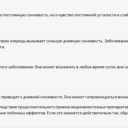
 постоянную сонливость, но и чувство постоянной усталости и сла
в свою очередь вызывает сильную дневную сонливость. Заболеван
та.
ого заболевания. Она может возникать в любое время суток, вне за
е приводят к дневной сонливости. Она может сопровождаться возни
 следствие продолжительного приема медикаментозных препаратов
чне побочных эффектов. Если это окажется действительно так, обра