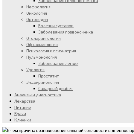
Заболевания головного мозга
Нефрология
Онкология
Ортопедия
Болезни суставов
Заболевания позвоночника
Отоларингология
Офтальмология
Психология и психиатрия
Пульмонология
Заболевания легких
Урология
Простатит
Эндокринология
Сахарный диабет
Анализы и диагностика
Лекарства
Питание
Врачи
Клиники