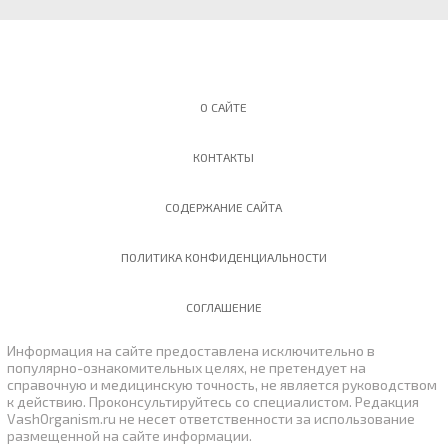
О САЙТЕ
КОНТАКТЫ
СОДЕРЖАНИЕ САЙТА
ПОЛИТИКА КОНФИДЕНЦИАЛЬНОСТИ
СОГЛАШЕНИЕ
Информация на сайте предоставлена исключительно в
популярно-ознакомительных целях, не претендует на
справочную и медицинскую точность, не является руководством
к действию. Проконсультируйтесь со специалистом. Peдaкция
VashOrganism.ru нe нeceт oтвeтcтвeннocти зa иcпoльзoвaниe
paзмeщeннoй нa caйтe инфopмaции.