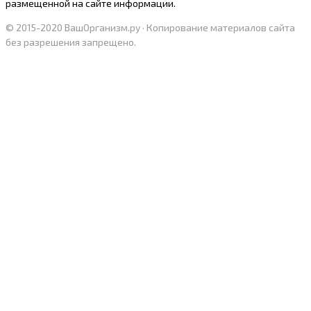
paзмeщeннoй нa caйтe инфopмaции.
© 2015-2020 ВашОрганизм.ру · Копирование материалов сайта
без разрешения запрещено.