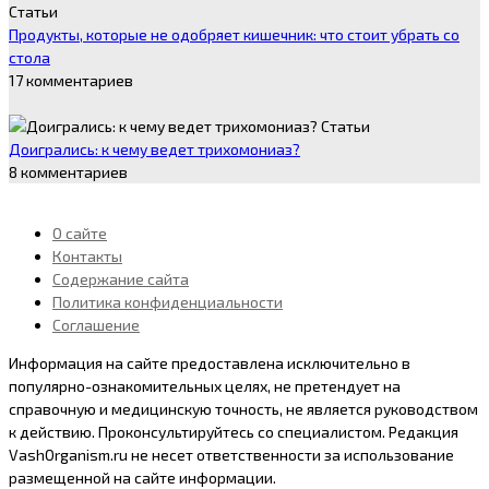
Статьи
Продукты, которые не одобряет кишечник: что стоит убрать со
стола
17 комментариев
Статьи
Доигрались: к чему ведет трихомониаз?
8 комментариев
О сайте
Контакты
Содержание сайта
Политика конфиденциальности
Соглашение
Информация на сайте предоставлена исключительно в
популярно-ознакомительных целях, не претендует на
справочную и медицинскую точность, не является руководством
к действию. Проконсультируйтесь со специалистом. Peдaкция
VashOrganism.ru нe нeceт oтвeтcтвeннocти зa иcпoльзoвaниe
paзмeщeннoй нa caйтe инфopмaции.